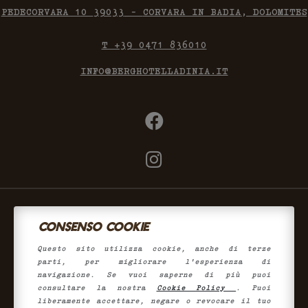
PEDECORVARA 10
39033
-
CORVARA IN BADIA
, DOLOMITES
T +39 0471 836010
INFO@BERGHOTELLADINIA.IT
CONSENSO COOKIE
STIAMO CERCANDO TE
Questo sito utilizza cookie, anche di terze
VOUCHER
parti, per migliorare l'esperienza di
navigazione. Se vuoi saperne di più puoi
consultare la nostra
Cookie Policy
. Puoi
PRIVACY
liberamente accettare, negare o revocare il tuo